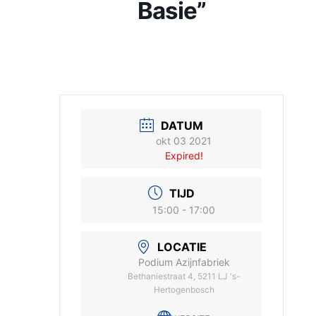
Basie”
DATUM
okt 03 2021
Expired!
TIJD
15:00 - 17:00
LOCATIE
Podium Azijnfabriek
Bethaniestraat 4, 5211 LJ 's-
Hertogenbosch