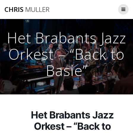
Ga
CHRIS
MULLER
naar
de
inhoud
Het Brabants Jazz
Orkest – “Back to
Basie”
Het Brabants Jazz
Orkest – “Back to