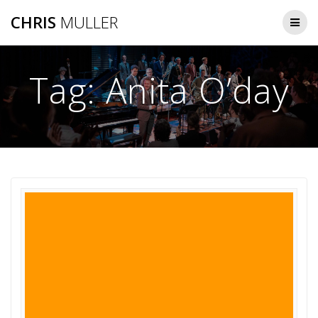
Skip
CHRIS
MULLER
to
content
Tag:
Anita O’day